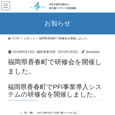
コ
ナ
ン
ビ
テ
ゲ
ン
ー
お知らせ
ツ
シ
へ
ョ
ス
ン
HOME
お知らせ
福岡県香春町で研修会を開催しました。
キ
に
ッ
移
プ
動
2013年9月13日
/ 最終更新日時 :
2021年3月5日
developer
福岡県香春町で研修会を開催し
ました。
福岡県香春町でPFI事業導入シス
テムの研修会を開催しました。